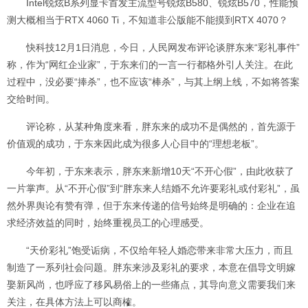
Intel锐炫B系列显卡首发主流型号锐炫B580、锐炫B570，性能预
测大概相当于RTX 4060 Ti，不知道非公版能不能摸到RTX 4070？
快科技12月1日消息，今日，人民网发布评论谈胖东来“彩礼事件”
称，作为“网红企业家”，于东来们的一言一行都格外引人关注。在此
过程中，没必要“捧杀”，也不应该“棒杀”，与其上纲上线，不如将答案
交给时间。
评论称，从某种角度来看，胖东来的成功不是偶然的，首先源于
价值观的成功，于东来因此成为很多人心目中的“理想老板”。
今年初，于东来表示，胖东来新增10天“不开心假”，由此收获了
一片掌声。从“不开心假”到“胖东来人结婚不允许要彩礼或付彩礼”，虽
然外界舆论有赞有弹，但于东来传递的信号始终是明确的：企业在追
求经济效益的同时，始终重视员工的心理感受。
“天价彩礼”饱受诟病，不仅给年轻人婚恋带来非常大压力，而且
制造了一系列社会问题。胖东来涉及彩礼的要求，本意在倡导文明嫁
娶新风尚，也呼应了移风易俗上的一些痛点，其导向意义需要我们来
关注，在具体方法上可以商榷。