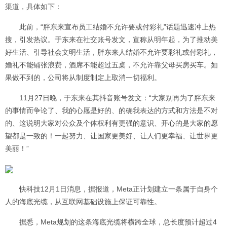
渠道，具体如下：
此前，“胖东来宣布员工结婚不允许要或付彩礼”话题迅速冲上热
搜，引发热议。于东来在社交账号发文，宣称从明年起，为了推动美
好生活、引导社会文明生活，胖东来人结婚不允许要彩礼或付彩礼，
婚礼不能铺张浪费，酒席不能超过五桌，不允许靠父母买房买车。如
果做不到的，公司将从制度制定上取消一切福利。
11月27日晚，于东来在其抖音账号发文：“大家别再为了胖东来
的事情而争论了、我的心愿是好的、的确我表达的方式和方法是不对
的、这说明大家对公众及个体权利有更强的意识、开心的是大家的愿
望都是一致的！一起努力、让国家更美好、让人们更幸福、让世界更
美丽！”
快科技12月1日消息，据报道，Meta正计划建立一条属于自身个
人的海底光缆，从互联网基础设施上保证可靠性。
据悉，Meta规划的这条海底光缆将横跨全球，总长度预计超过4