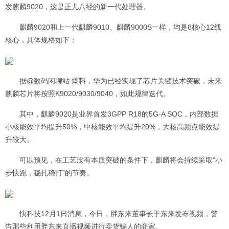
发麒麟9020，这是正儿八经的新一代处理器。
麒麟9020和上一代麒麟9010、麒麟9000S一样，均是8核心12线
核心，具体规格如下：
据@数码闲聊站 爆料，华为已经实现了芯片关键技术突破，未来
麒麟芯片将按照K9020/9030/9040，如此规律迭代。
其中，麒麟9020是业界首发3GPP R18的5G-A SOC，内部数据
小核能效平均提升50%，中核能效平均提升20%，大核高频点能效提
升较大。
可以预见，在工艺没有本质突破的条件下，麒麟将会持续采取“小
步快跑，稳扎稳打”的节奏。
快科技12月1日消息，今日，胖东来董事长于东来发布视频，警
告那些利用胖东来直播视频进行卖货骗人的商家。