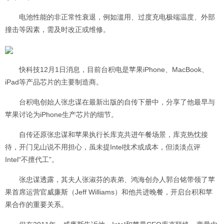
电池性能的非正常性衰退，例如滥用、过度充电极端温度、外部
撞击等因素，需及时改正或维修。
快科技12月1日消息，目前台积电是苹果iPhone、MacBook、
iPad等产品芯片的主要制造商。
台积电创始人张忠谋在最新出版的自传下册中，分享了他最早与
苹果讨论为iPhone生产芯片的细节。
自传还原张忠谋和苹果执行长库克共进午餐场景，库克热忱接
待，开门见山说不用担心，虽未提Intel技术或成本，但淡淡点评
Intel“不擅代工”。
张忠谋透露，其夫人张淑芬的表弟、鸿海创办人郭台铭带领了苹
果首席运营官威廉斯（Jeff Williams）和他共进晚餐，开启台积和苹
果合作的重要关系。