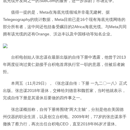
底光缆开发商之一的SubCom的服务，进一步加剧了市场竞争。
值得一提的是，Meta在海底光缆领域并非毫无建树。据
Telegeography的统计数据，Meta目前已是16个现有海底光缆网络的
部分所有者，这中间还包括备受瞩目的2Africa海底光缆。与Meta共同
拥有该光缆的还有Orange、沃达丰以及中国移动等知名企业。
台积电创始人张忠谋在最新出版的自传下册中透露，他曾于2013
年两度征询过黄仁勋接手台积电首席执行官一职的意愿，但被后者婉
拒。
本周五（11月29日），《张忠谋自传：下册 一九二〇一八》正式
出版。张忠谋2018年退休，交棒给刘德音和魏哲家，当时他就表示，
完成自传下册是其退休后要做的四件事之一。
张忠谋概括称，自传下册将围绕“两大主轴”，分别是他在美国德
州仪器的职业生涯，以及创立台积电。2009年时，77岁的张忠谋亲手
撤换了蔡力行，再次出任台积电CEO，直至2018年86岁才退休。